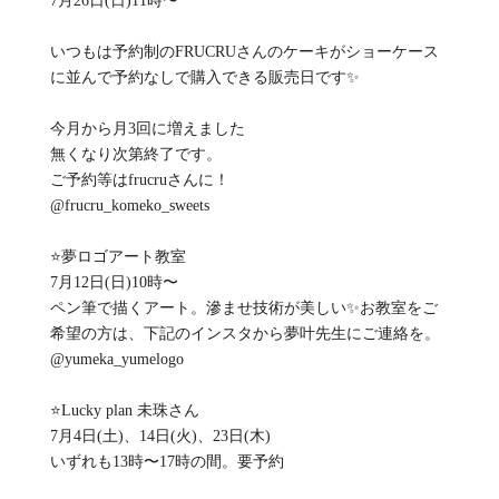
7月26日(日)11時〜
いつもは予約制のFRUCRUさんのケーキがショーケース
に並んで予約なしで購入できる販売日です✨
今月から月3回に増えました
無くなり次第終了です。
ご予約等はfrucruさんに！
@frucru_komeko_sweets
⭐️夢ロゴアート教室
7月12日(日)10時〜
ペン筆で描くアート。滲ませ技術が美しい✨お教室をご
希望の方は、下記のインスタから夢叶先生にご連絡を。
@yumeka_yumelogo
⭐️Lucky plan 未珠さん
7月4日(土)、14日(火)、23日(木)
いずれも13時〜17時の間。要予約