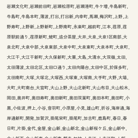
岩瀬文化町,岩瀬前田町,岩瀬松原町,岩瀬港町,牛ケ増,牛島新町,
牛島町,牛島本町,薄波,打出,打出新,内幸町,馬瀬,梅沢町,上野,上
野寿町,上野新,上野新町,上野南町,永楽町,越前町,江本,荏原,荏
原駅前通り,荏原新町,蛯町,追分茶屋,大井,大泉,大泉1区南部,大
泉北町,大泉中部,大泉東部,大泉中町,大泉東町,大泉本町,大泉町,
大江干,大江干新町,大久保新町,大栗,大島,大清水,大双嶺,太田,
太田薄波,太田北区,太田口通り,太田向陽台,太田中区,於保多町,
太田南町,大塚,大塚北,大塚西,大塚東,大塚南,大手町,大野,大場,
大町,大町南台,大宮町,大山上野,大山北新町,大山布目,大山松木,
岡田,奥井町,奥田寿町,奥田新町,奥田双葉町,奥田本町,奥田町,小
黒,小佐波,押上,小谷,音羽町,小原屋,小見,雄山町,折谷,海岸通,海
岸通新町,開発,加賀沢,掛尾栄町,掛尾町,加古町,鹿島町,春日,春
日町,片掛,金代,金屋,金山新,金山新北,金山新桜ケ丘,金山新中,