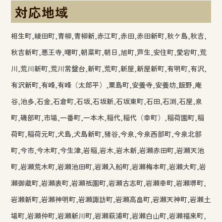
対応地域
相生町,綾田町,青柳,青柳新,赤江町,赤田,赤田新町,秋ケ島,秋吉,
秋吉新町,悪王寺,曙町,朝菜町,朝日,旭町,芦生,安住町,愛宕町,荒
川,荒川新町,荒川常盤台,新町,荒町,新屋,新屋新町,有明町,有沢,
有沢新町,有峰,有峰（太郎平）,粟島町,安養寺,安養坊,飯野,庵
谷,池多,石金,石倉町,石坂,石坂新,石坂東町,石田,石渕,石屋,泉
町,磯部町,市場,一番町,一本木,稲代,稲代（幸町）,稲荷園町,稲
荷町,稲荷元町,犬島,犬島新町,猪谷,今泉,今泉西部町,今泉北部
町,今市,今木町,今生津,岩稲,岩木,岩木新,岩瀬赤田町,岩瀬天池
町,岩瀬荒木町,岩瀬池田町,岩瀬入船町,岩瀬梅本町,岩瀬大町,岩
瀬御蔵町,岩瀬表町,岩瀬祇園町,岩瀬古志町,岩瀬幸町,岩瀬堺町,
岩瀬新町,岩瀬神明町,岩瀬諏訪町,岩瀬高畠町,岩瀬天神町,岩瀬土
場町,岩瀬仲町,岩瀬新川町,岩瀬萩浦町,岩瀬白山町,岩瀬福来町,