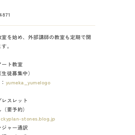
4871
教室を始め、外部講師の教室も定期で開
ます。
アート教室
（生徒募集中）
m：
yumeka_yumelogo
ブレスレット
ん（要予約）
uckyplan-stones.blog.jp
ンジャー通訳