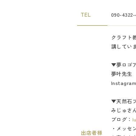
TEL
090-4322-
クラフト
講してい
▼夢ロゴ
夢叶先生
Instagra
▼天然石
みじゅさ
ブログ：
l
・メッセ
出店者様