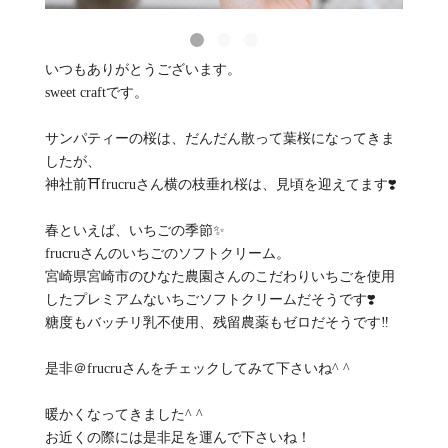
いつもありがとうございます。
sweet craftです。
サンパティーの桜は、だんだん散って葉桜になってきま
したが、
神社前⛩️frucruさん横の枝垂れ桜は、見頃を迎えてます❣️
春といえば、いちごの季節✨
frucruさんのいちごのソフトクリーム。
宮崎県宮崎市のひなた農園さんのこだわりいちごを使用
したプレミアムないちごソフトクリームだそうです❣️
糖度もバッチリ乳不使用、残留農薬もゼロだそうです‼️
是非＠frucruさんをチェックしてみて下さいね^ ^
暖かくなってきました^ ^
お近くの際には是非足を運んで下さいね！