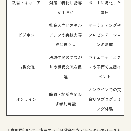
教育・キャリア
対策に特化し指導
ポートに特化した
が手厚い
講座
社会人向けスキル
マーケティングや
ビジネス
アップや実践力養
プレゼンテーショ
成に役立つ
ンの講座
地域住民のつなが
コミュニティカフ
市民交流
りや世代交流を促
ェや子育て支援イ
進
ベント
オンラインでの英
時間・場所を問わ
オンライン
会話やプログラミ
ず参加可能
ング体験
上本町周辺には、市民プラザや貸会場などレンタルスペースも