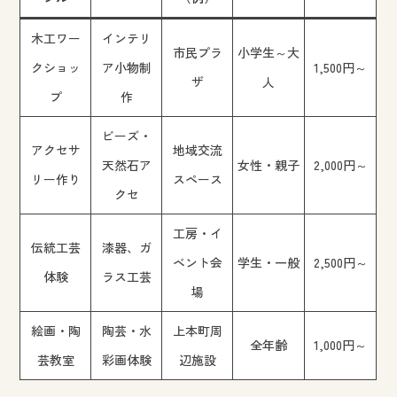
木工ワー
インテリ
市民プラ
小学生～大
クショッ
ア小物制
1,500円～
ザ
人
プ
作
ビーズ・
アクセサ
地域交流
天然石ア
女性・親子
2,000円～
リー作り
スペース
クセ
工房・イ
伝統工芸
漆器、ガ
ベント会
学生・一般
2,500円～
体験
ラス工芸
場
絵画・陶
陶芸・水
上本町周
全年齢
1,000円～
芸教室
彩画体験
辺施設