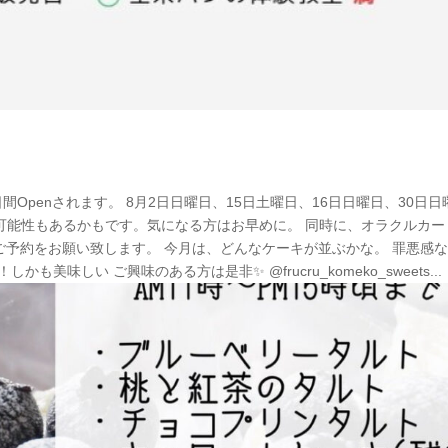
日間Openされます。 8月2日日曜日、15日土曜日、16日日曜日、30日日
seの可能性もあるかもです。気になる方はお早めに。 同時に、オラクルカ
NEからご予約をお願い致します。 今月は、どんなケーキが並ぶかな。 罪悪感
美味しい ご興味のある方は是非✨ @frucru_komeko_sweets...