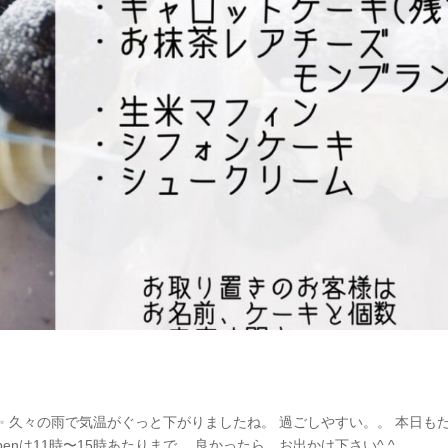
です✨ 久々の雨で気温がぐっと下がりましたね。 過ごしやすい。。 本日も
nは11時〜15時あたりまで。 良かったら、お出かけ下さい^ ^