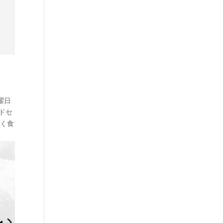
曜日
ードセ
なく食