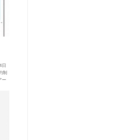
4日
予約制
アー