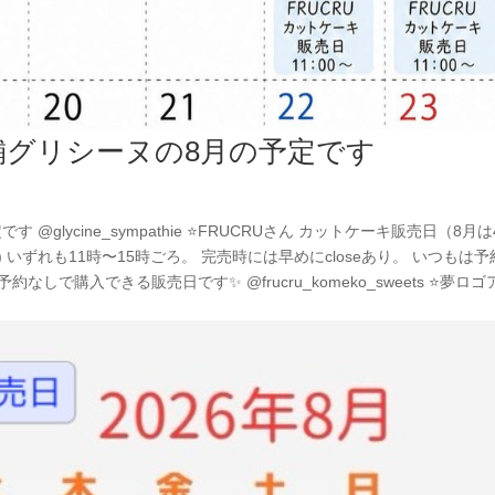
グリシーヌの8月の予定です️
glycine_sympathie ⭐️FRUCRUさん カットケーキ販売日（8月は
日(日) いずれも11時〜15時ごろ。 完売時には早めにcloseあり。 いつもは
で購入できる販売日です✨ @frucru_komeko_sweets ⭐️夢ロゴ